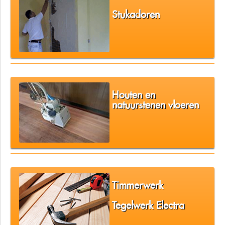
Stukadoren
Houten en
natuurstenen vloeren
Timmerwerk
Tegelwerk Electra