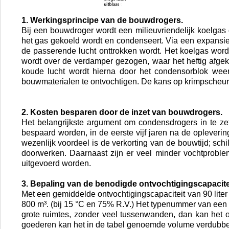
1. Werkingsprincipe van de bouwdrogers.
Bij een bouwdroger wordt een milieuvriendelijk koelga
het gas gekoeld wordt en condenseert. Via een expansie
de passerende lucht onttrokken wordt. Het koelgas word
wordt over de verdamper gezogen, waar het heftig afgeko
koude lucht wordt hierna door het condensorblok wee
bouwmaterialen te ontvochtigen. De kans op krimpscheure
2. Kosten besparen door de inzet van bouwdrogers.
Het belangrijkste argument om condensdrogers in te ze
bespaard worden, in de eerste vijf jaren na de oplever
wezenlijk voordeel is de verkorting van de bouwtijd; s
doorwerken. Daarnaast zijn er veel minder vochtprob
uitgevoerd worden.
3. Bepaling van de benodigde ontvochtigingscapacite
Met een gemiddelde ontvochtigingscapaciteit van 90 liter
800 m³. (bij 15 °C en 75% R.V.) Het typenummer van een D
grote ruimtes, zonder veel tussenwanden, dan kan het
goederen kan het in de tabel genoemde volume verdubbe