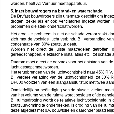
worden, heeft A1 Verhuur meetapparatuur.
5. Inzet bouwdrogers na brand- en waterschade.
De Dryfast bouwdrogers zijn uitermate geschikt om ingez
drogen, zeker als er ook ventilatoren ingezet worden. 
problemen die sterk onderschat worden.
Het grootste probleem is niet de schade veroorzaakt doo
zich met de vochtige lucht verbindt. Bij verbranding va
concentratie van 30% zoutzuur geeft.
Worden niet direct de juiste maatregelen getroffen, 
gereedschappen, elektrische installaties etc., tot schade 
Daarom moet direct de oorzaak voor het ontstaan van de
lucht gestopt moet worden.
Het terugbrengen van de luchtvochtigheid naar 45% R.V. v
Bij verdere verlaging van de luchtvochtigheid tot 30% R
DF800 voorzien van een slangaansluitstuk met twee aans
Onmiddellijk na beëindiging van de blusactiviteiten moet
van het volume van de ruimte wordt besloten of de gehel
Bij ruimtedroging wordt de relatieve luchtvochtigheid in
zoutzuurvorming te onderbreken. Is droging van de ruimt
deze afgedekt met b.v. bouwfolie en daaronder plaatselij