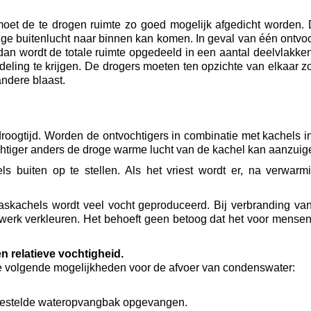
, moet de te drogen ruimte zo goed mogelijk afgedicht worden
e buitenlucht naar binnen kan komen. In geval van één ontvoc
n wordt de totale ruimte opgedeeld in een aantal deelvlakken 
eling te krijgen. De drogers moeten ten opzichte van elkaar zo 
andere blaast.
roogtijd. Worden de ontvochtigers in combinatie met kachels i
chtiger anders de droge warme lucht van de kachel kan aanzuig
ls buiten op te stellen. Als het vriest wordt er, na verwar
askachels wordt veel vocht geproduceerd. Bij verbranding van 
cwerk verkleuren. Het behoeft geen betoog dat het voor mensen
n relatieve vochtigheid.
 de volgende mogelijkheden voor de afvoer van condenswater:
pgestelde wateropvangbak opgevangen.