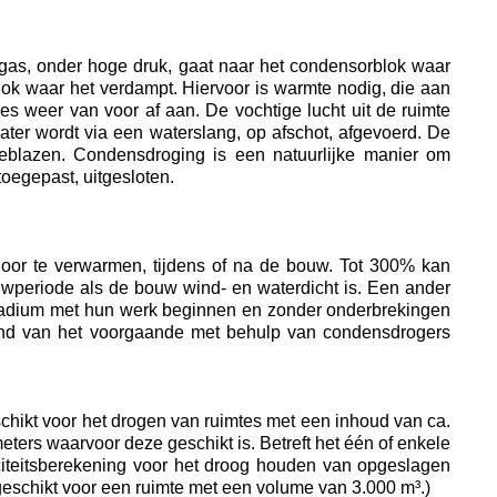
gas, onder hoge druk, gaat naar het condensorblok waar
ok waar het verdampt. Hiervoor is warmte nodig, die aan
s weer van voor af aan. De vochtige lucht uit de ruimte
ater wordt via een waterslang, op afschot, afgevoerd. De
eblazen. Condensdroging is een natuurlijke manier om
toegepast, uitgesloten.
door te verwarmen, tijdens of na de bouw. Tot 300% kan
uwperiode als de bouw wind- en waterdicht is. Een ander
 stadium met hun werk beginnen en zonder onderbrekingen
ond van het voorgaande met behulp van condensdrogers
schikt voor het drogen van ruimtes met een inhoud van ca.
ters waarvoor deze geschikt is. Betreft het één of enkele
iteitsberekening voor het droog houden van opgeslagen
schikt voor een ruimte met een volume van 3.000 m³.)