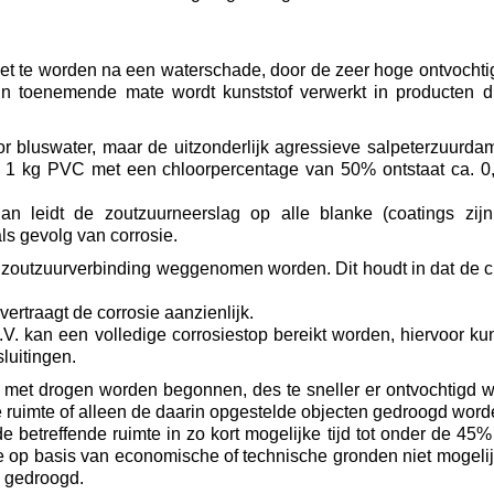
et te worden na een waterschade, door de zeer hoge ontvochtigi
In toenemende mate wordt kunststof verwerkt in producten di
r bluswater, maar de uitzonderlijk agressieve salpeterzuurdam
n 1 kg PVC met een chloorpercentage van 50% ontstaat ca. 0,4
dan leidt de zoutzuurneerslag op alle blanke (coatings zij
als gevolg van corrosie.
 zoutzuurverbinding weggenomen worden. Dit houdt in dat de c
ertraagt de corrosie aanzienlijk.
.V. kan een volledige corrosiestop bereikt worden, hiervoor 
luitingen.
 met drogen worden begonnen, des te sneller er ontvochtigd wo
e ruimte of alleen de daarin opgestelde objecten gedroogd wor
 de betreffende ruimte in zo kort mogelijke tijd tot onder de 
e op basis van economische of technische gronden niet mogeli
k gedroogd.