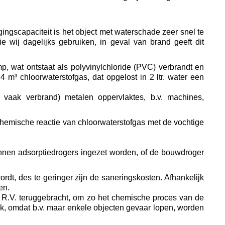
ngscapaciteit is het object met waterschade zeer snel te
e wij dagelijks gebruiken, in geval van brand geeft dit
p, wat ontstaat als polyvinylchloride (PVC) verbrandt en
 m³ chloorwaterstofgas, dat opgelost in 2 ltr. water een
n vaak verbrand) metalen oppervlaktes, b.v. machines,
hemische reactie van chloorwaterstofgas met de vochtige
kunnen adsorptiedrogers ingezet worden, of de bouwdroger
rdt, des te geringer zijn de saneringskosten. Afhankelijk
den.
45% R.V. teruggebracht, om zo het chemische proces van de
jk, omdat b.v. maar enkele objecten gevaar lopen, worden