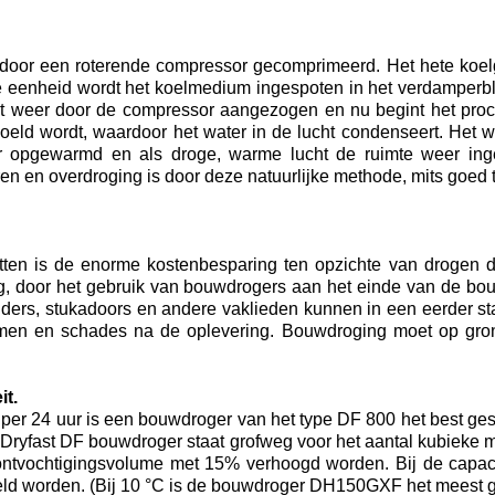
s door een roterende compressor gecomprimeerd. Het hete koel
 eenheid wordt het koelmedium ingespoten in het verdamperbl
t weer door de compressor aangezogen en nu begint het proce
eld wordt, waardoor het water in de lucht condenseert. Het w
r opgewarmd en als droge, warme lucht de ruimte weer ing
n en overdroging is door deze natuurlijke methode, mits goed 
tten is de enorme kostenbesparing ten opzichte van drogen 
ing, door het gebruik van bouwdrogers aan het einde van de bo
childers, stukadoors en andere vaklieden kunnen in een eerder
lemen en schades na de oplevering. Bouwdroging moet op gr
it.
 per 24 uur is een bouwdroger van het type DF 800 het best ge
ryfast DF bouwdroger staat grofweg voor het aantal kubieke me
 ontvochtigingsvolume met 15% verhoogd worden. Bij de capac
ld worden. (Bij 10 °C is de bouwdroger DH150GXF het meest ge