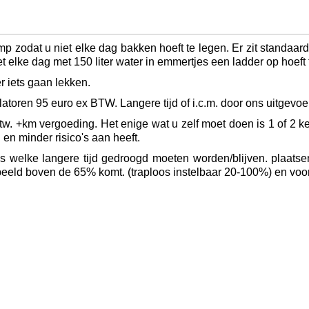
mp zodat u niet elke dag bakken hoeft te legen. Er zit standaar
t elke dag met 150 liter water in emmertjes een ladder op hoeft
r iets gaan lekken.
latoren 95 euro ex BTW. Langere tijd of i.c.m. door ons uitgevoe
w. +km vergoeding. Het enige wat u zelf moet doen is 1 of 2 k
en minder risico's aan heeft.
's welke langere tijd gedroogd moeten worden/blijven. plaatse
rbeeld boven de 65% komt. (traploos instelbaar 20-100%) en vo