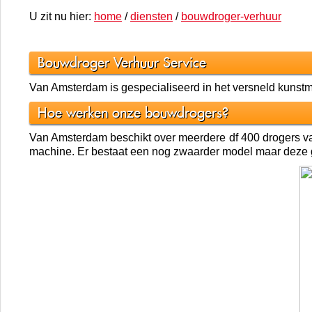
U zit nu hier:
home
/
diensten
/
bouwdroger-verhuur
Bouwdroger Verhuur Service
Van Amsterdam is gespecialiseerd in het versneld kunst
Hoe werken onze bouwdrogers?
Van Amsterdam beschikt over meerdere df 400 drogers van D
machine. Er bestaat een nog zwaarder model maar deze ga