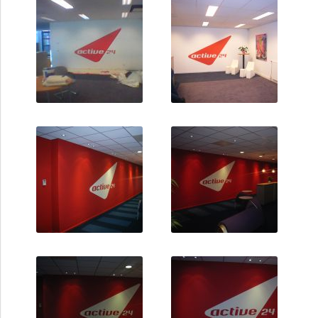
U zit nu hier:
home
/
projecten
/
kantoren
Active 24