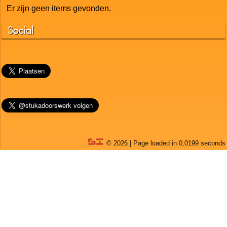
Er zijn geen items gevonden.
Social
© 2026 | Page loaded in 0,0199 seconds
Stukadoor Wijdemeren is een onderdeel van
Van Amsterdam
Schilderwerken
| Uw schilder voor totaalprojecten,
woonhuizen, bedrijven, winkels en interieurs.
Hoofdkantoor: Bachlaan 34, 1272 EK Huizen | Telefoon 0653 -
47 57 01 | E-mail info@vanamsterdam.com