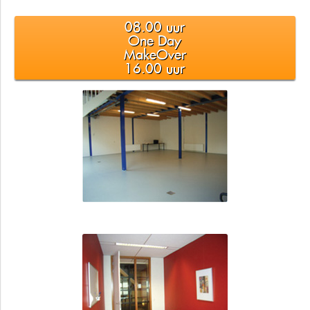
08.00 uur
One Day
MakeOver
16.00 uur