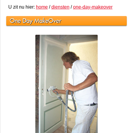
U zit nu hier:
home
/
diensten
/
one-day-makeover
One Day MakeOver