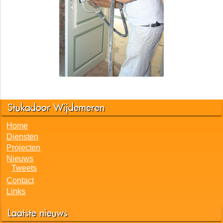
Stukadoor Wijdemeren
Home
Diensten
Projecten
Nieuws
Tweets
Contact
Links
Laatste nieuws