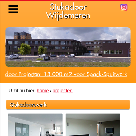
Stukadoor
Wijdemeren
kadoor Projecten: 13.000 m2 voor Spack-Spuitwerk
U zit nu hier:
home
/
projecten
Stukadoorswerk