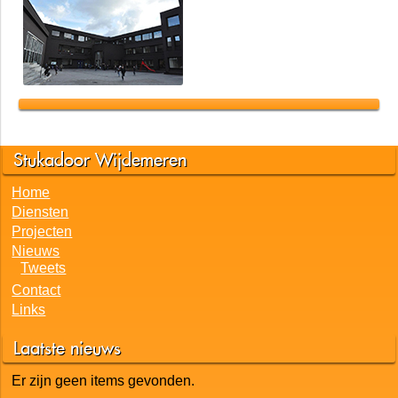
Stukadoor Wijdemeren
Home
Diensten
Projecten
Nieuws
Tweets
Contact
Links
Laatste nieuws
Er zijn geen items gevonden.